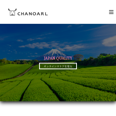
コ
C
ン
お
茶
テ
H
の
ン
A
あ
ツ
N
る
へ
暮
O
ス
ら
A
キ
し
R
を
ッ
L
プ
[
JAPAN QUALITY
チ
オンラインストアを見る
ャ
ノ
ア
ー
ル
]