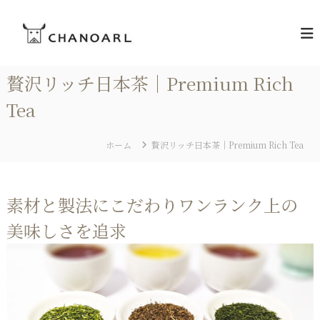
コ
C
ン
お
茶
テ
H
の
ン
A
あ
ツ
N
る
贅沢リッチ日本茶｜Premium Rich
へ
暮
O
ス
ら
Tea
A
キ
し
R
を
ッ
L
プ
ホーム
贅沢リッチ日本茶｜Premium Rich Tea
[
チ
ャ
素材と製法にこだわりワンランク上の
ノ
美味しさを追求
ア
ー
ル
]