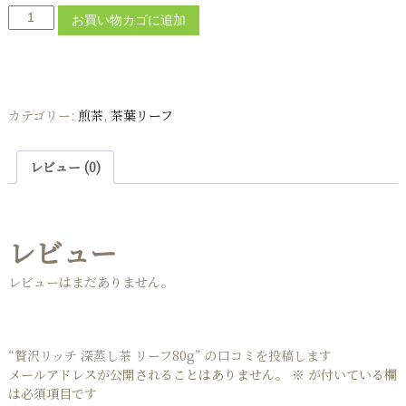
贅
お買い物カゴに追加
沢
リ
ッ
チ
深
カテゴリー:
煎茶
,
茶葉リーフ
蒸
し
茶
レビュー (0)
リ
ー
フ
レビュー
8
0
g
レビューはまだありません。
個
“贅沢リッチ 深蒸し茶 リーフ80g” の口コミを投稿します
メールアドレスが公開されることはありません。
※
が付いている欄
は必須項目です