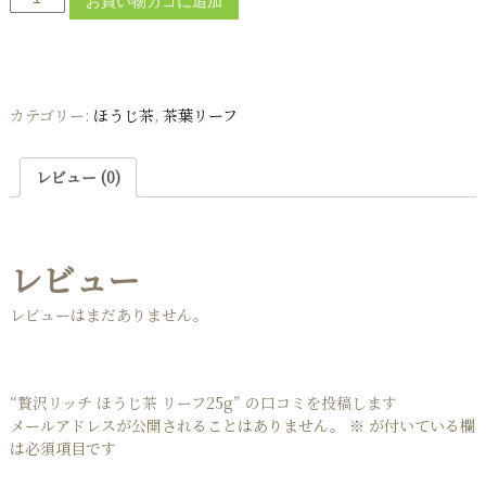
お買い物カゴに追加
沢
リ
ッ
チ
ほ
カテゴリー:
ほうじ茶
,
茶葉リーフ
う
じ
茶
レビュー (0)
リ
ー
フ
レビュー
2
5
g
レビューはまだありません。
個
“贅沢リッチ ほうじ茶 リーフ25g” の口コミを投稿します
メールアドレスが公開されることはありません。
※
が付いている欄
は必須項目です