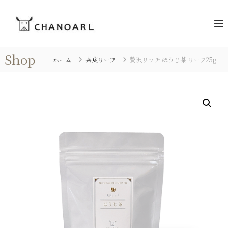
コ
C
ン
お
茶
テ
H
の
ン
A
あ
ツ
N
る
Shop
へ
ホーム
茶葉リーフ
贅沢リッチ ほうじ茶 リーフ25g
暮
O
ス
ら
A
キ
し
R
を
ッ
L
プ
[
チ
ャ
ノ
ア
ー
ル
]