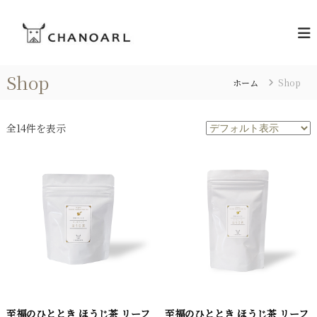
コ
C
ン
お
茶
テ
H
の
ン
A
あ
ツ
N
る
Shop
へ
ホーム
Shop
暮
O
ス
ら
A
キ
し
R
を
ッ
全14件を表示
L
プ
[
チ
ャ
ノ
ア
ー
ル
]
至福のひととき ほうじ茶 リーフ
至福のひととき ほうじ茶 リーフ